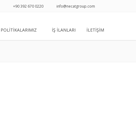
+90 392 670 0220
info@necatgroup.com
POLİTİKALARIMIZ
İŞ İLANLARI
İLETİŞİM