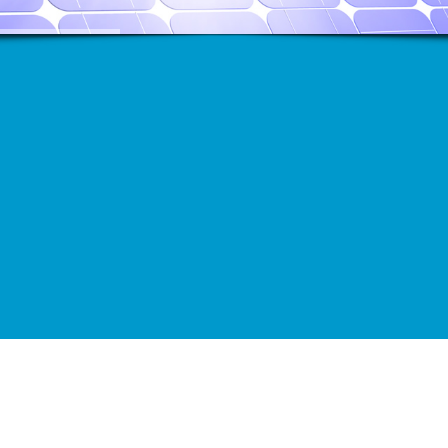
PVC - Alüminyum - Cephe
Kaplama Sistemleri
Yüksek dayanıklılık ve yalıtım kalitesi
Solar Enerji
Yeni dünyanin yeni enerji kaynaklari
Ürünlerimiz