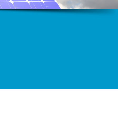
Demir
İnşaat sektöründeki tüm ihtiyaçlar için…
Kalite
Ülkenin en köklü şirketlerindeniz. Kalite ve
güven noktalarında lideriz