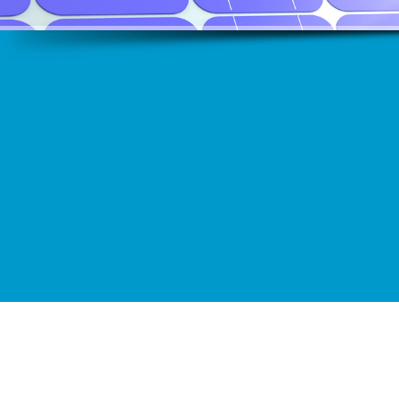
Boya
En kaliteli boya markaları
Parke ve Yer Döşemeleri
Tarkett ve Konwood Kalitesiyle