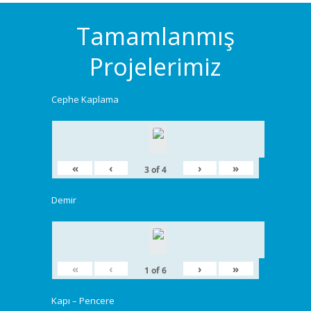
Tamamlanmış
Projelerimiz
Cephe Kaplama
«
‹
›
»
3
of
4
Demir
«
‹
›
»
1
of
6
Kapı – Pencere