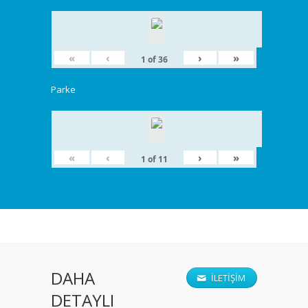
«
‹
›
»
1
of
36
Parke
«
‹
›
»
1
of
11
DAHA
İLETIŞIM
DETAYLI