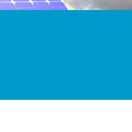
Demir
İnşaat sektöründeki tüm ihtiyaçlar için…
Kalite
Ülkenin en köklü şirketlerindeniz. Kalite ve
güven noktalarında lideriz