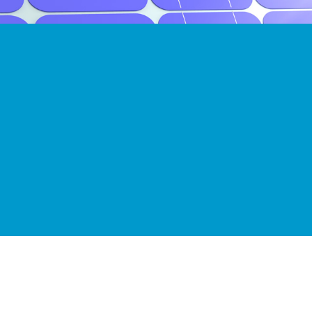
Boya
En kaliteli boya markaları
Parke ve Yer Döşemeleri
Tarkett ve Konwood Kalitesiyle