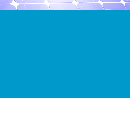
PVC - Alüminyum - Cephe
Kaplama Sistemleri
Yüksek dayanıklılık ve yalıtım kalitesi
Solar Enerji
Yeni dünyanin yeni enerji kaynaklari
Ürünlerimiz