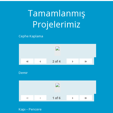
Tamamlanmış
Projelerimiz
Cephe Kaplama
«
‹
›
»
2
of
4
Demir
«
‹
›
»
1
of
6
Kapı – Pencere