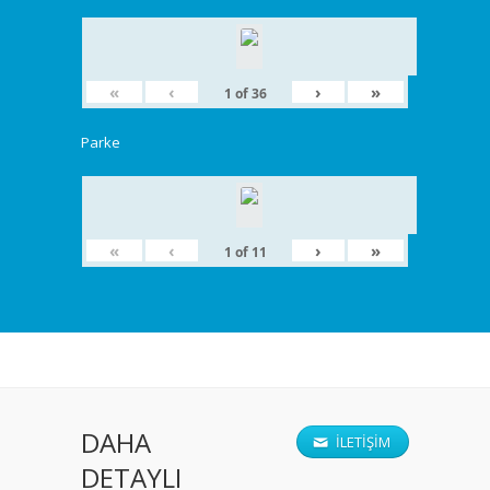
«
‹
›
»
1
of
36
Parke
«
‹
›
»
1
of
11
DAHA
İLETIŞIM
DETAYLI